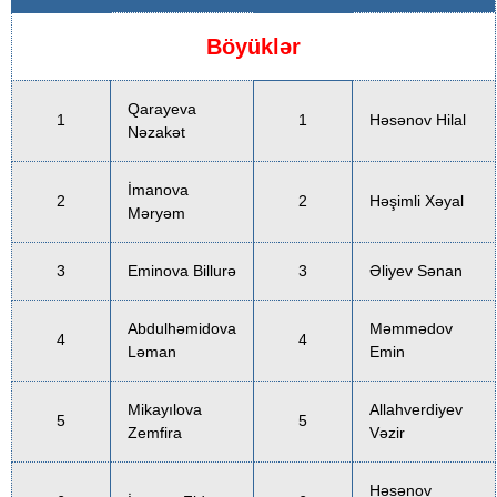
Böyüklər
Qarayeva
1
1
Həsənov Hilal
Nəzakət
İmanova
2
2
Həşimli Xəyal
Məryəm
3
Eminova Billurə
3
Əliyev Sənan
Abdulhəmidova
Məmmədov
4
4
Ləman
Emin
Mikayılova
Allahverdiyev
5
5
Zemfira
Vəzir
Həsənov