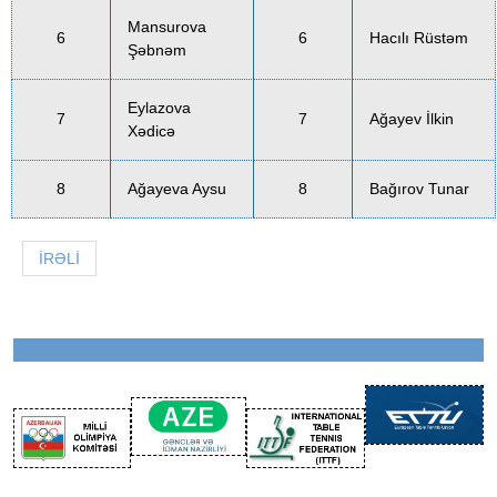
Mansurova
6
6
Hacılı Rüstəm
Şəbnəm
Eylazova
7
7
Ağayev İlkin
Xədicə
8
Ağayeva Aysu
8
Bağırov Tunar
İRƏLI