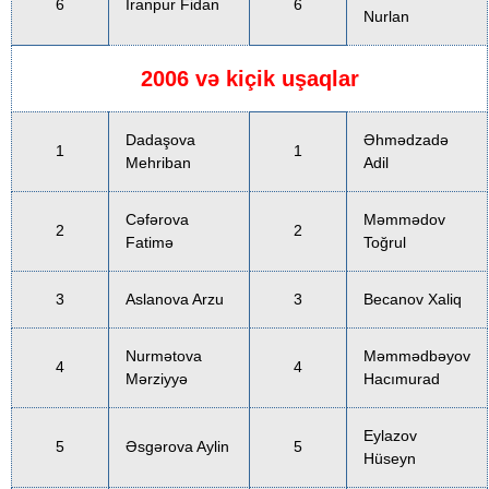
6
İranpur Fidan
6
Nurlan
2006 və kiçik uşaqlar
Dadaşova
Əhmədzadə
1
1
Mehriban
Adil
Cəfərova
Məmmədov
2
2
Fatimə
Toğrul
3
Aslanova Arzu
3
Becanov Xaliq
Nurmətova
Məmmədbəyov
4
4
Mərziyyə
Hacımurad
Eylazov
5
Əsgərova Aylin
5
Hüseyn