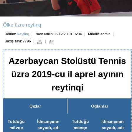
Ölkə üzrə reytinq
Bölüm:
Reytinq
Nəşr edilib 05.12.2018 16:04
Müəllif: admin
Baxış sayı: 7796
Azərbaycan Stolüstü Tennis
üzrə 2019-cu il aprel ayının
reytinqi
Qızlar
Oğlanlar
Tutduğu
İdmançının
Tutduğu
İdmançının
mövqe
soyadı, adı
mövqe
soyadı, adı