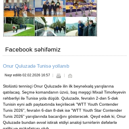
Facebook səhifəmiz
Onur Quluzadə Tunisə yollanıb
Nəşr edilib 02.02.2026 16:57
Stolüstü tennisçi Onur Quluzadə ilin ilk beynəlxalq yarışlarına
qatılacaq. Seçmə komandanın üzvü, baş məşqçi Mixail Timofeyevin
rəhbərliyi ilə Tunisə yola düşüb. Quluzadə, fevralın 2-dən 5-dək
Tunisin eyni adlı paytaxtında keçiriləcək "WTT Youth Contender
Tunis 2026", fevralın 6-dan 8-dək isə "WTT Youth Star Contender
Tunis 2026" yarışlarında bacarığını göstərəcək. Qeyd edək ki, Onur
Quluzadə bundan əvvəl istirak etdiyi analoji turnirlərin dəfələrlə
qalibi və mükafatçısı olub.