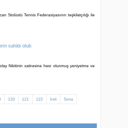
n Stolüstü Tennis Federasiyasının təşkilatçılığı ilə
rin sahibi olub
olay Nikitinin xatirəsinə həsr olunmuş yeniyetmə və
9
120
121
122
İrəli
Sona