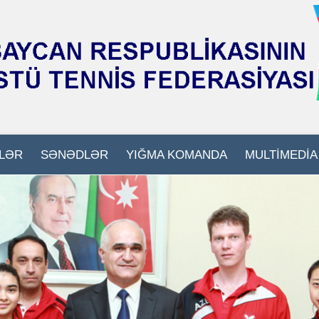
LƏR
SƏNƏDLƏR
YIĞMA KOMANDA
MULTİMEDİA