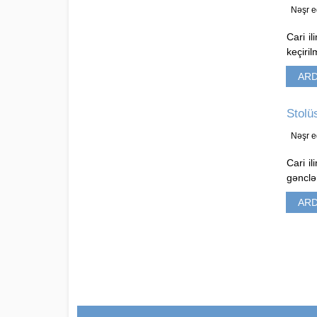
Nəşr e
Cari i
keçiril
ARD
Stolü
Nəşr e
Cari i
gənclər
ARD