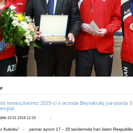
ər
stü tennisçilərimiz 2015-ci il ərzində Beynəlxalq yarışlarda 
mışlar
dilib 23.01.2016 12:33
cr Kuboku” - yanvar ayının 17 – 20 tarixlərində İran İslam Respublika