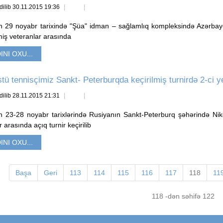
dilib 30.11.2015 19:36
lin 29 noyabr tarixində "Şüa" idman – sağlamlıq kompleksində Azərbayca
miş veteranlar arasında
INI OXU...
stü tennisçimiz Sankt- Peterburqda keçirilmiş turnirdə 2-ci ye
dilib 28.11.2015 21:31
lin 23-28 noyabr tarixlərində Rusiyanın Sankt-Peterburq şəhərində Nik
 arasında açıq turnir keçirilib
INI OXU...
Başa
Geri
113
114
115
116
117
118
11
118 -dən səhifə 122