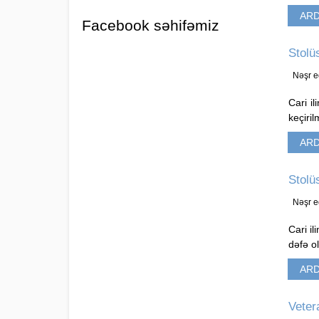
ARD
Facebook səhifəmiz
Stolü
Nəşr e
Cari i
keçiri
ARD
Stolü
Nəşr e
Cari i
dəfə o
ARD
Veter