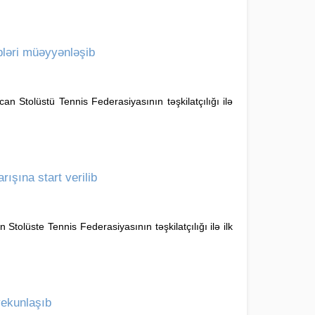
bləri müəyyənləşib
n Stolüstü Tennis Federasiyasının təşkilatçılığı ilə
ışına start verilib
tolüste Tennis Federasiyasının təşkilatçılığı ilə ilk
yekunlaşıb