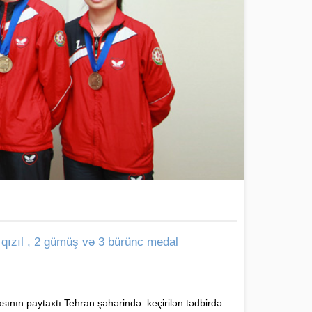
3 qızıl , 2 gümüş və 3 bürünc medal
sının paytaxtı Tehran şəhərində keçirilən tədbirdə