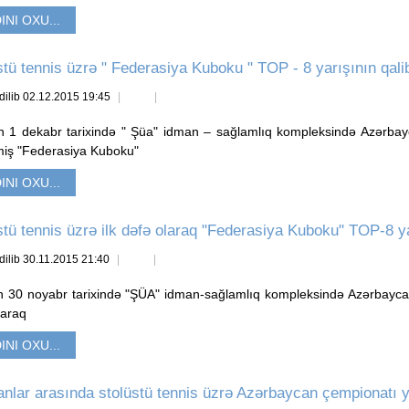
INI OXU...
stü tennis üzrə " Federasiya Kuboku " TOP - 8 yarışının qali
dilib 02.12.2015 19:45
lin 1 dekabr tarixində " Şüa" idman – sağlamlıq kompleksində Azərbayca
lmiş "Federasiya Kuboku"
INI OXU...
stü tennis üzrə ilk dəfə olaraq "Federasiya Kuboku" TOP-8 yar
dilib 30.11.2015 21:40
lin 30 noyabr tarixində "ŞÜA" idman-sağlamlıq kompleksində Azərbaycan S
laraq
INI OXU...
anlar arasında stolüstü tennis üzrə Azərbaycan çempionatı 