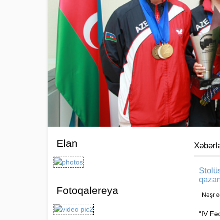
Elan
Xəbərl
Stolü
qazan
Fotoqalereya
Nəşr e
“IV Fə