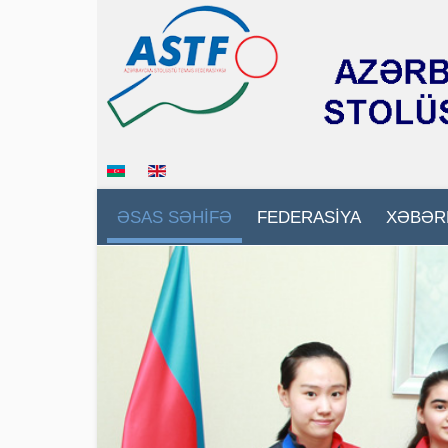
ƏSAS SƏHİFƏ
FEDERASİYA
XƏBƏR